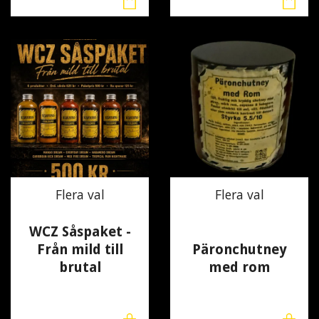
Flera val
Flera val
WCZ Såspaket -
Från mild till
Päronchutney
brutal
med rom
500 kr
100 kr