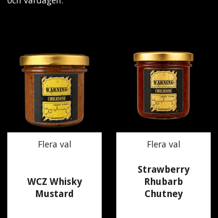
och vardagen.
Flera val
Flera val
Strawberry
WCZ Whisky
Rhubarb
Mustard
Chutney
100 kr
100 kr