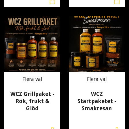
Flera val
Flera val
WCZ Grillpaket -
WCZ
Rök, frukt &
Startpaketet -
Glöd
Smakresan
500 kr
350 kr