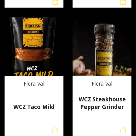
Flera val
Flera val
WCZ Steakhouse
WCZ Taco Mild
Pepper Grinder
100 kr
120 kr