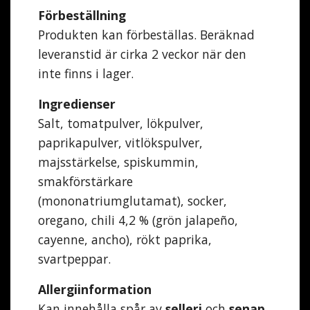
Förbeställning
Produkten kan förbeställas. Beräknad
leveranstid är cirka 2 veckor när den
inte finns i lager.
Ingredienser
Salt, tomatpulver, lökpulver,
paprikapulver, vitlökspulver,
majsstärkelse, spiskummin,
smakförstärkare
(mononatriumglutamat), socker,
oregano, chili 4,2 % (grön jalapeño,
cayenne, ancho), rökt paprika,
svartpeppar.
Allergiinformation
Kan innehålla spår av
selleri
och
senap
.