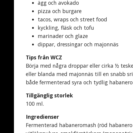
ägg och avokado
pizza och burgare
tacos, wraps och street food
kyckling, fläsk och tofu
marinader och glaze
dippar, dressingar och majonnäs
Tips från WCZ
Börja med några droppar eller cirka ½ tes
eller blanda med majonnäs till en snabb sri
både fermenterad syra och tydlig habanero
Tillgänglig storlek
100 ml.
Ingredienser
Fermenterad habaneromash (röd habanero 76 %