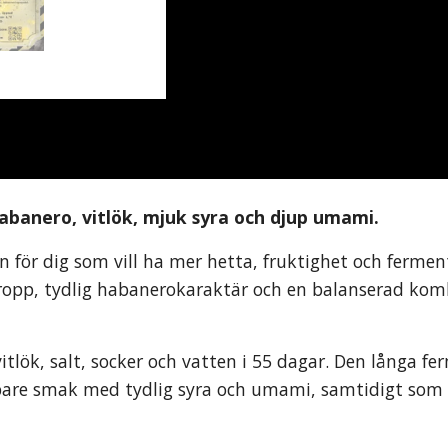
banero, vitlök, mjuk syra och djup umami.
för dig som vill ha mer hetta, fruktighet och fermen
g kropp, tydlig habanerokaraktär och en balanserad ko
lök, salt, socker och vatten i 55 dagar. Den långa fe
jupare smak med tydlig syra och umami, samtidigt so