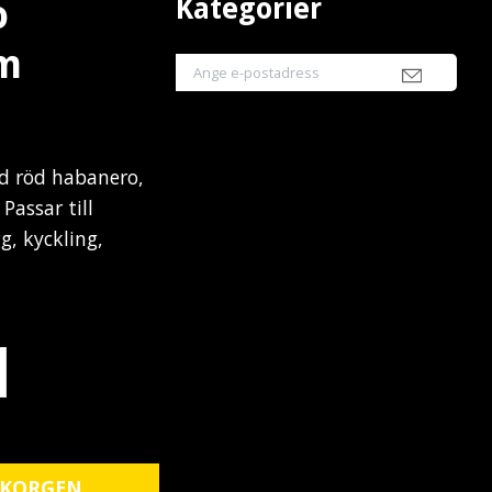
Kategorier
o
am
d röd habanero,
Passar till
gg, kyckling,
 KORGEN