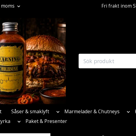
l. moms
Fri frakt inom 
t
Såser & smaklyft
Marmelader & Chutneys
tyrka
Paket & Presenter