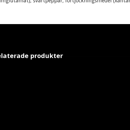
iumglutamat), svartpeppar, förtjockningsmedel (xant