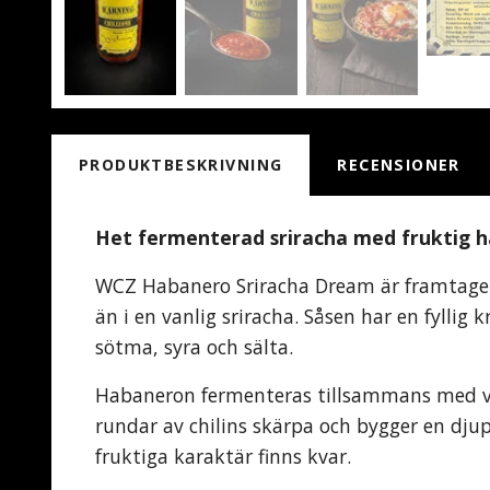
PRODUKTBESKRIVNING
RECENSIONER
Het fermenterad sriracha med fruktig ha
WCZ Habanero Sriracha Dream är framtagen 
än i en vanlig sriracha. Såsen har en fylli
sötma, syra och sälta.
Habaneron fermenteras tillsammans med vit
rundar av chilins skärpa och bygger en d
fruktiga karaktär finns kvar.