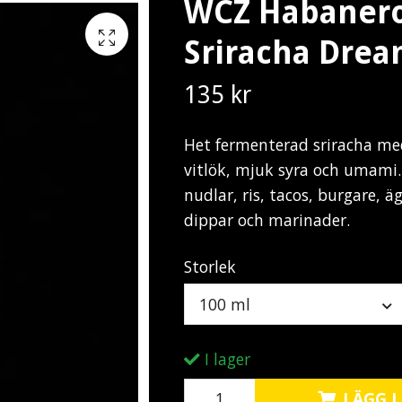
WCZ Habaner
Sriracha Dre
135 kr
Het fermenterad sriracha me
vitlök, mjuk syra och umami. 
nudlar, ris, tacos, burgare, ä
dippar och marinader.
Storlek
100 ml
I lager
LÄGG I