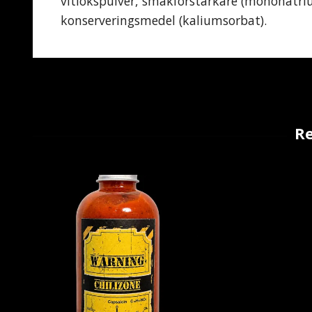
vitlökspulver, smakförstärkare (mononatr
konserveringsmedel (kaliumsorbat).