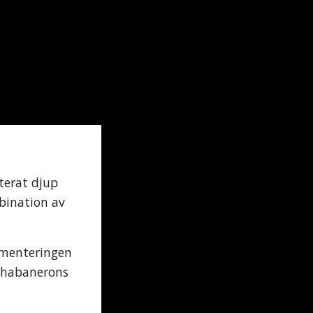
terat djup
mbination av
rmenteringen
m habanerons