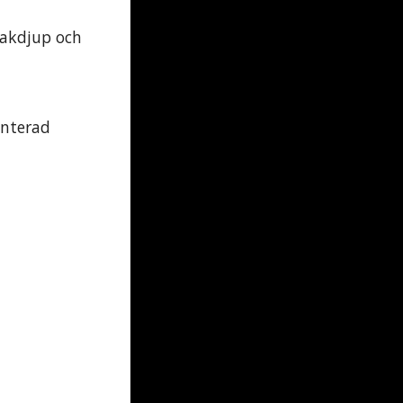
makdjup och
enterad