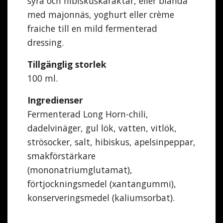
syra och hibiskuskaraktär, eller blanda
med majonnäs, yoghurt eller crème
fraiche till en mild fermenterad
dressing.
Tillgänglig storlek
100 ml.
Ingredienser
Fermenterad Long Horn-chili,
dadelvinäger, gul lök, vatten, vitlök,
strösocker, salt, hibiskus, apelsinpeppar,
smakförstärkare
(mononatriumglutamat),
förtjockningsmedel (xantangummi),
konserveringsmedel (kaliumsorbat).